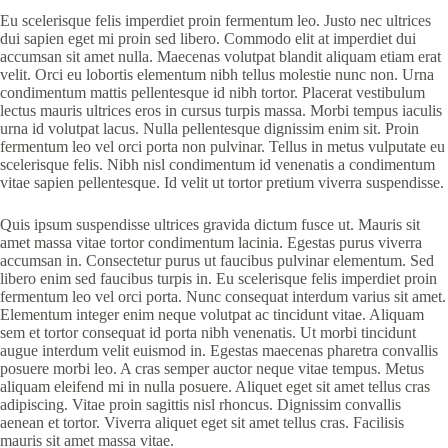
Eu scelerisque felis imperdiet proin fermentum leo. Justo nec ultrices
dui sapien eget mi proin sed libero. Commodo elit at imperdiet dui
accumsan sit amet nulla. Maecenas volutpat blandit aliquam etiam erat
velit. Orci eu lobortis elementum nibh tellus molestie nunc non. Urna
condimentum mattis pellentesque id nibh tortor. Placerat vestibulum
lectus mauris ultrices eros in cursus turpis massa. Morbi tempus iaculis
urna id volutpat lacus. Nulla pellentesque dignissim enim sit. Proin
fermentum leo vel orci porta non pulvinar. Tellus in metus vulputate eu
scelerisque felis. Nibh nisl condimentum id venenatis a condimentum
vitae sapien pellentesque. Id velit ut tortor pretium viverra suspendisse.
Quis ipsum suspendisse ultrices gravida dictum fusce ut. Mauris sit
amet massa vitae tortor condimentum lacinia. Egestas purus viverra
accumsan in. Consectetur purus ut faucibus pulvinar elementum. Sed
libero enim sed faucibus turpis in. Eu scelerisque felis imperdiet proin
fermentum leo vel orci porta. Nunc consequat interdum varius sit amet.
Elementum integer enim neque volutpat ac tincidunt vitae. Aliquam
sem et tortor consequat id porta nibh venenatis. Ut morbi tincidunt
augue interdum velit euismod in. Egestas maecenas pharetra convallis
posuere morbi leo. A cras semper auctor neque vitae tempus. Metus
aliquam eleifend mi in nulla posuere. Aliquet eget sit amet tellus cras
adipiscing. Vitae proin sagittis nisl rhoncus. Dignissim convallis
aenean et tortor. Viverra aliquet eget sit amet tellus cras. Facilisis
mauris sit amet massa vitae.