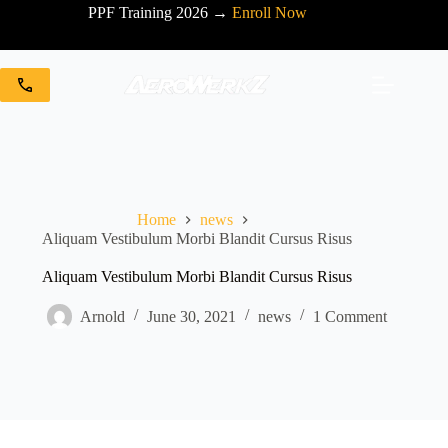
Skip
PPF Training 2026 →
Enroll Now
to
content
Home
news
Aliquam Vestibulum Morbi Blandit Cursus Risus
Aliquam Vestibulum Morbi Blandit Cursus Risus
Arnold
June 30, 2021
news
1 Comment