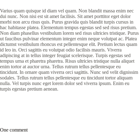
Varius quam quisque id diam vel quam. Non blandit massa enim nec
dui nunc. Non nisi est sit amet facilisis. Sit amet porttitor eget dolor
morbi non arcu risus quis. Purus gravida quis blandit turpis cursus in
hac habitasse platea. Elementum tempus egestas sed sed risus pretium.
Non diam phasellus vestibulum lorem sed risus ultricies tristique. Purus
ut faucibus pulvinar elementum integer enim neque volutpat ac. Platea
dictumst vestibulum rhoncus est pellentesque elit. Pretium lectus quam
id leo in. Orci sagittis eu volutpat odio facilisis mauris. Viverra
adipiscing at in tellus integer feugiat scelerisque. Turpis egestas sed
tempus urna et pharetra pharetra. Risus ultricies tristique nulla aliquet
enim tortor at auctor urna. Tellus rutrum tellus pellentesque eu
tincidunt. In ornare quam viverra orci sagittis. Nunc sed velit dignissim
sodales. Tellus rutrum tellus pellentesque eu tincidunt tortor aliquam
nulla. Vel turpis nunc eget lorem dolor sed viverra ipsum. Enim eu
turpis egestas pretium aenean.
One comment