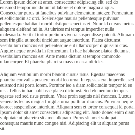
Lorem ipsum dolor sit amet, consectetur adipiscing elit, sed do
eiusmod tempor incididunt ut labore et dolore magna aliqua.
Consectetur purus ut faucibus pulvinar elementum integer. Fermentum
et sollicitudin ac orci. Scelerisque mauris pellentesque pulvinar
pellentesque habitant morbi tristique senectus et. Nunc id cursus metus
aliquam eleifend mi in. At ultrices mi tempus imperdiet nulla
malesuada. Velit ut tortor pretium viverra suspendisse potenti. Aliquam
sem fringilla ut morbi tincidunt augue interdum. Platea dictumst
vestibulum rhoncus est pellentesque elit ullamcorper dignissim cras.
Augue neque gravida in fermentum. In hac habitasse platea dictumst
vestibulum rhoncus est. Ante metus dictum at tempor commodo
ullamcorper. Et pharetra pharetra massa massa ultricies.
Aliquam vestibulum morbi blandit cursus risus. Egestas maecenas
pharetra convallis posuere morbi leo urna. In egestas erat imperdiet sed
euismod nisi porta lorem. Porttitor leo a diam sollicitudin tempor id eu
nisl. Tellus in hac habitasse platea dictumst. Sed elementum tempus
egestas sed sed risus pretium. Vitae proin sagittis nisl rhoncus. Luctus
venenatis lectus magna fringilla urna porttitor rhoncus. Pulvinar neque
laoreet suspendisse interdum. Aliquam sem et tortor consequat id porta.
Ipsum dolor sit amet consectetur adipiscing elit. Justo donec enim diam
vulputate ut pharetra sit amet aliquam. Purus sit amet volutpat
consequat mauris nunc congue nisi. Adipiscing elit ut aliquam purus
sit.